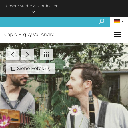
Skip to main content
Unsere Städte zu entdecken
Cap d'Erquy Val André
Siehe Fotos (2)