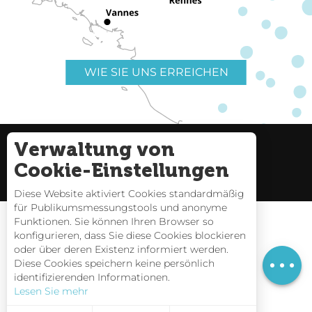
WIE SIE UNS ERREICHEN
Verwaltung von
Nützliche Links
Impressum
Cookie-Einstellungen
Seitenverzeichnis
Diese Website aktiviert Cookies standardmäßig
für Publikumsmessungstools und anonyme
Funktionen. Sie können Ihren Browser so
konfigurieren, dass Sie diese Cookies blockieren
oder über deren Existenz informiert werden.
Zeitplan
Gezeitentafeln
Diese Cookies speichern keine persönlich
identifizierenden Informationen.
Webcams
Lesen Sie mehr
Interaktive Karte