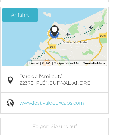
Anfahrt
Parc de l'Amirauté
22370
PLÉNEUF-VAL-ANDRÉ
www.festivaldeuxcaps.com
Folgen Sie uns auf