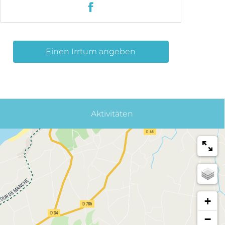
Einen Irrtum angeben
Aktivitäten
+
−