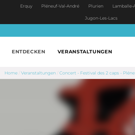
Skip to main content
Erquy
Pléneuf-Val-André
Plurien
Lamballe-
Jugon-Les-Lacs
ENTDECKEN
VERANSTALTUNGEN
Home
/
Veranstaltungen
/
Concert - Festival des 2 caps - Plén