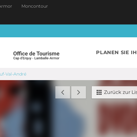
Armor
Moncontour
PLANEN SIE I
euf-Val-André
Zurück zur Li