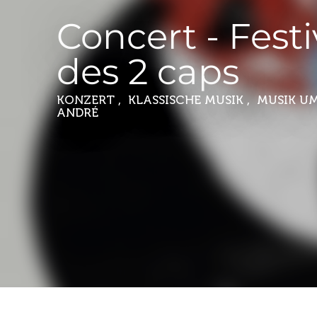
Concert - Festi
des 2 caps
KONZERT , KLASSISCHE MUSIK , MUSIK
UM
ANDRÉ