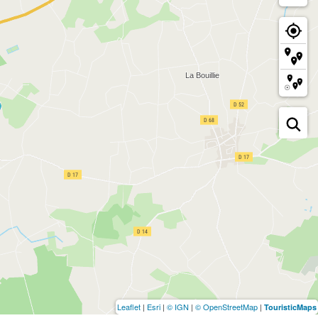
Leaflet
|
Esri
|
© IGN
|
© OpenStreetMap
|
TouristicMaps