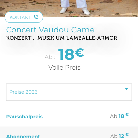
KONTAKT
Concert Vaudou Game
KONZERT , MUSIK
UM LAMBALLE-ARMOR
18
€
Ab :
Volle Preis
€
Ab
18
Pauschalpreis
€
Ab
12
Abonnement