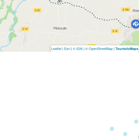
Leaflet
|
Esri
|
© IGN
|
© OpenStreetMap
|
TouristicMaps