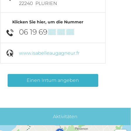
22240
PLURIEN
Klicken Sie hier, um die Nummer
06 19 69
▒▒ ▒▒ ▒▒
www.isabelleaugagneur.fr
Einen Irrtum angeben
Aktivitäten