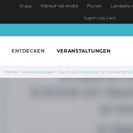
Skip to main content
Erquy
Pléneuf-Val-André
Plurien
Lamballe-
Jugon-Les-Lacs
ENTDECKEN
VERANSTALTUNGEN
Home
/
Veranstaltungen
/
Cours de Danse par le mouvement Li