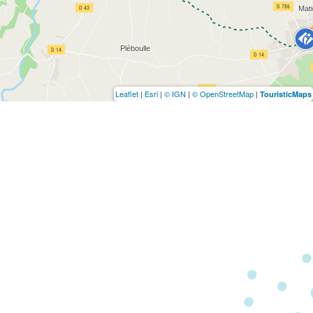
Leaflet
|
Esri
|
© IGN
|
© OpenStreetMap
|
TouristicMaps