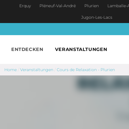
Skip to main content
Erquy
Pléneuf-Val-André
Plurien
Lamballe-
Jugon-Les-Lacs
ENTDECKEN
VERANSTALTUNGEN
Home
/
Veranstaltungen
/
Cours de Relaxation - Plurien