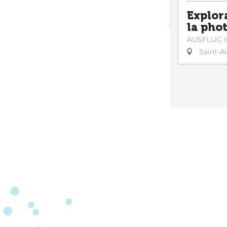
Explor
la pho
AUSFLUG I
Saint-A