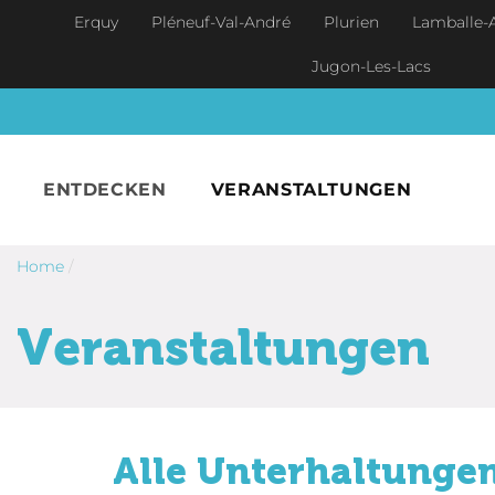
Skip to main content
Erquy
Pléneuf-Val-André
Plurien
Lamballe-
Jugon-Les-Lacs
ENTDECKEN
VERANSTALTUNGEN
Home
/
Veranstaltungen
Alle Unterhaltungen