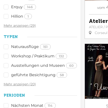
Erquy
146
vom
Hillion
1
Atelier
Mehr anzeigen (29)
ATELIER /
Corseul
TYPEN
Naturausflüge
151
Workshop / Praktikum
132
Ausstellungen und Museen
60
geführte Besichtigung
58
Mehr anzeigen (20)
PERIODEN
Nächsten Monat
114