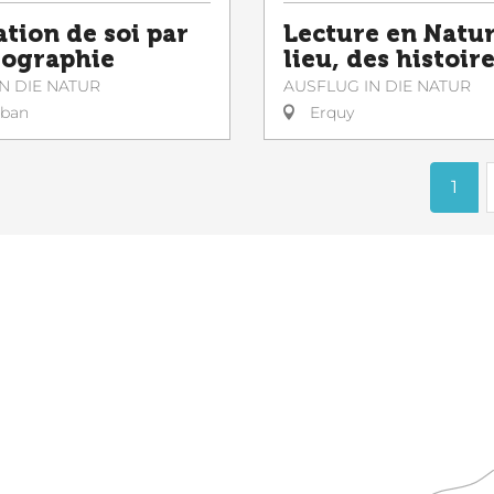
ation de soi par
Lecture en Natur
tographie
lieu, des histoir
N DIE NATUR
AUSFLUG IN DIE NATUR
lban
Erquy
1