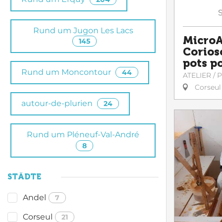
Rund um Jugon Les Lacs
MicroA
145
Corioso
pots po
Rund um Moncontour
44
ATELIER /
Corseul
autour-de-plurien
24
Rund um Pléneuf-Val-André
8
STÄDTE
Andel
7
Corseul
21