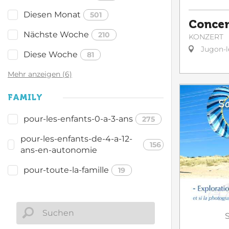
Diesen Monat
501
Concer
Nächste Woche
210
KONZERT
Jugon-l
Diese Woche
81
Mehr anzeigen (6)
FAMILY
pour-les-enfants-0-a-3-ans
275
pour-les-enfants-de-4-a-12-
156
ans-en-autonomie
pour-toute-la-famille
19