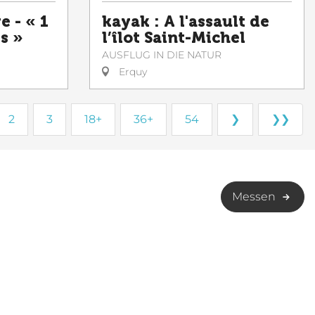
e - « 1
kayak : A l'assault de
es »
l’îlot Saint-Michel
AUSFLUG IN DIE NATUR
Erquy
2
3
18+
36+
54
❯
❯❯
Messen