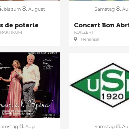
4.
8.
8.
bis zum
August
Samstag
Au
s de poterie
Concert Bon Abr
 PRAKTIKUM
KONZERT
Hénansal
8.
8.
Samstag
Aug
Samstag
Au