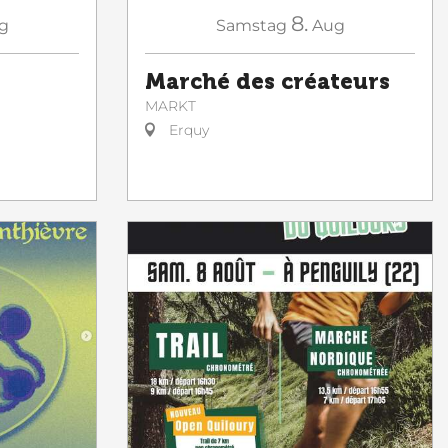
8.
g
Samstag
Aug
Marché des créateurs
MARKT
Erquy