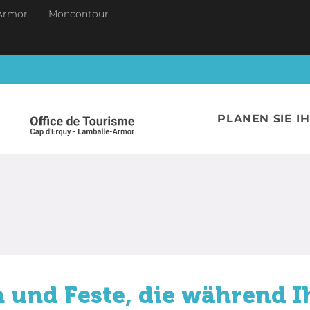
Armor
Moncontour
PLANEN SIE I
 und Feste, die während I