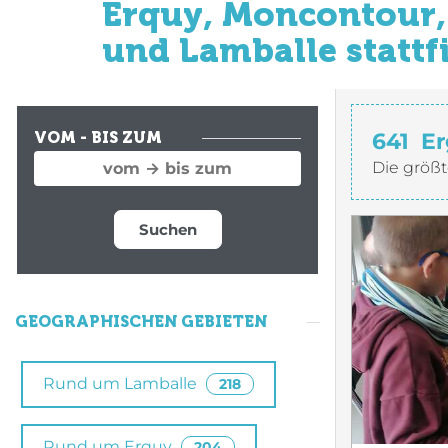
Erquy, Moncontour, 
und Lamballe stattf
641
Er
VOM - BIS ZUM
Die größt
Suchen
GEOGRAPHISCHEN GEBIETEN
Rund um Lamballe
218
Rund um Erquy
204