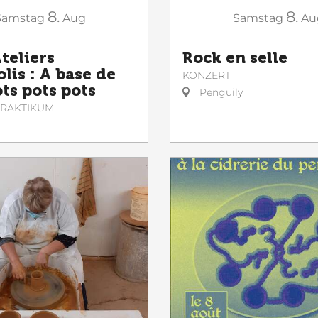
8.
8.
Samstag
Aug
Samstag
Au
teliers
Rock en selle
lis : A base de
KONZERT
ts pots pots
Penguily
 PRAKTIKUM