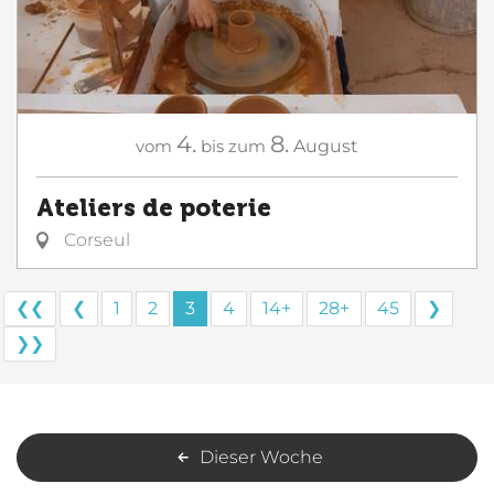
4.
8.
vom
bis zum
August
Ateliers de poterie
Corseul
❮❮
❮
1
2
3
4
14+
28+
45
❯
❯❯
Dieser Woche