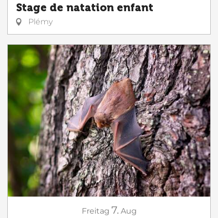
Stage de natation enfant
Plémy
7.
Freitag
Aug