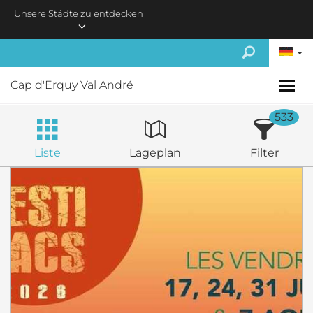
Skip to main content
Unsere Städte zu entdecken
Cap d'Erquy Val André
533
Liste
Lageplan
Filter