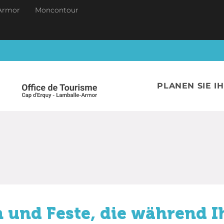
Armor
Moncontour
PLANEN SIE I
 und Feste, die während I