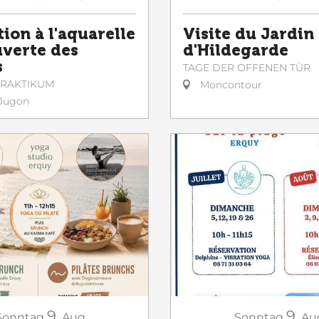
ion à l'aquarelle
Visite du Jardin
uverte des
d'Hildegarde
s
TAGE DER OFFENEN TÜR
 PRAKTIKUM
Moncontour
Jugon
9.
9.
Sonntag
Aug
Sonntag
Au