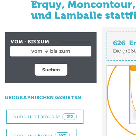
Erquy, Moncontour, 
und Lamballe stattf
626
E
VOM - BIS ZUM
Die größt
Suchen
GEOGRAPHISCHEN GEBIETEN
Rund um Lamballe
212
Rund um Erquy
197