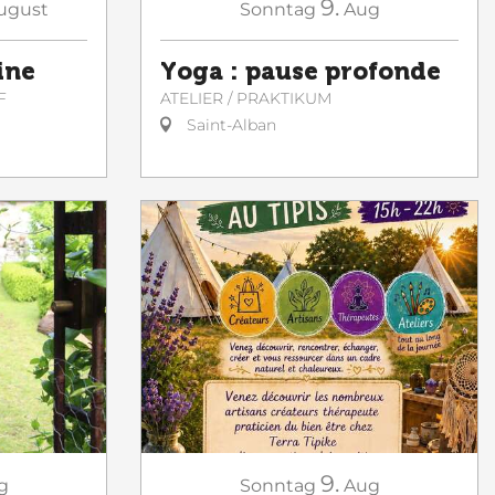
9.
ugust
Sonntag
Aug
ine
Yoga : pause profonde
F
ATELIER / PRAKTIKUM
Saint-Alban
9.
g
Sonntag
Aug