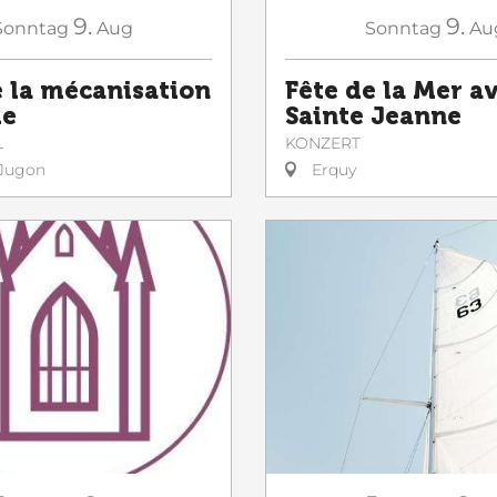
9.
9.
Sonntag
Au
Sonntag
Aug
Fête de la Mer av
e la mécanisation
Sainte Jeanne
le
KONZERT
L
Erquy
Jugon