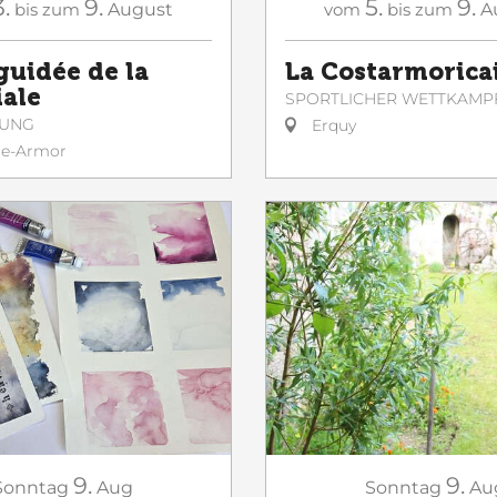
3.
9.
5.
9.
bis zum
August
vom
bis zum
A
guidée de la
La Costarmorica
iale
SPORTLICHER WETTKAMP
GUNG
Erquy
le-Armor
9.
9.
Sonntag
Aug
Sonntag
Au