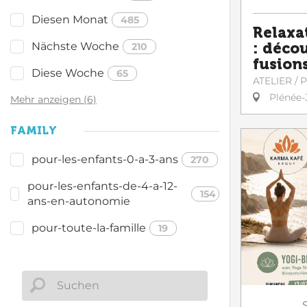
Diesen Monat
485
Relaxat
Nächste Woche
: déco
210
fusion
Diese Woche
65
ATELIER /
Plénée-
Mehr anzeigen (6)
FAMILY
pour-les-enfants-0-a-3-ans
270
pour-les-enfants-de-4-a-12-
154
ans-en-autonomie
pour-toute-la-famille
19