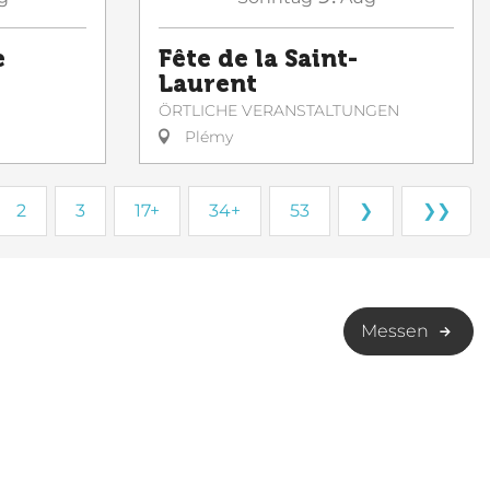
e
Fête de la Saint-
Laurent
ÖRTLICHE VERANSTALTUNGEN
Plémy
2
3
17+
34+
53
❯
❯❯
Messen