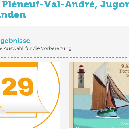
Pléneuf-Val-André, Jugon
inden
rgebnisse
e Auswahl, für die Vorbereitung