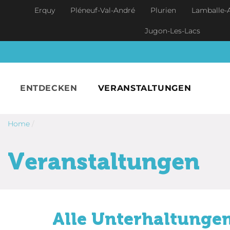
Skip to main content
Erquy
Pléneuf-Val-André
Plurien
Lamballe-
Jugon-Les-Lacs
ENTDECKEN
VERANSTALTUNGEN
Home
/
Veranstaltungen
Alle Unterhaltungen