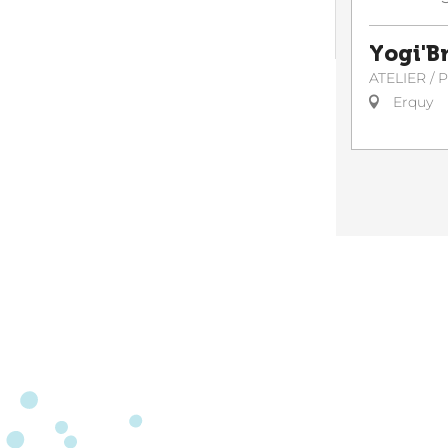
Yogi'B
ATELIER /
Erquy