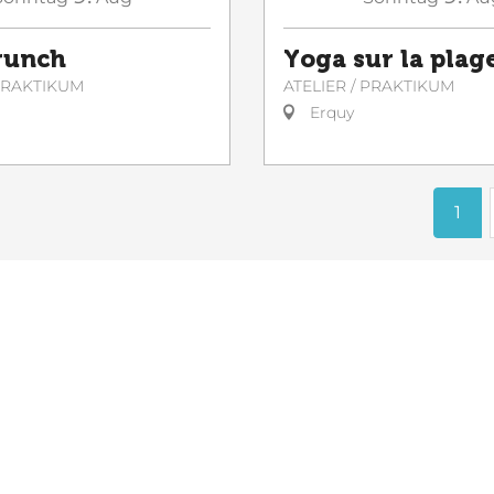
runch
Yoga sur la plag
 PRAKTIKUM
ATELIER / PRAKTIKUM
Erquy
1