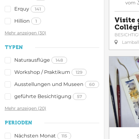
vom
Erquy
141
Visite 
Hillion
1
Collég
Mehr anzeigen (30)
BESICHTI
Lambal
TYPEN
Naturausflüge
148
Workshop / Praktikum
129
Ausstellungen und Museen
60
geführte Besichtigung
57
Mehr anzeigen (20)
PERIODEN
Nächsten Monat
115