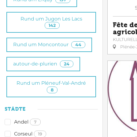
Rund um Jugon Les Lacs
Fête d
142
agrico
KULTUREL
Rund um Moncontour
44
Plénée-
autour-de-plurien
24
Rund um Pléneuf-Val-André
8
STÄDTE
Andel
7
Corseul
19