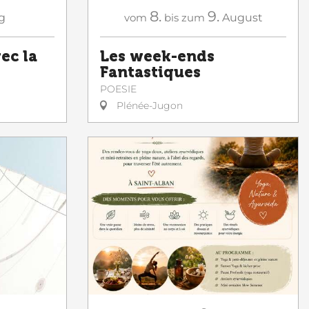
8.
9.
g
vom
bis zum
August
ec la
Les week-ends
Fantastiques
POESIE
Plénée-Jugon