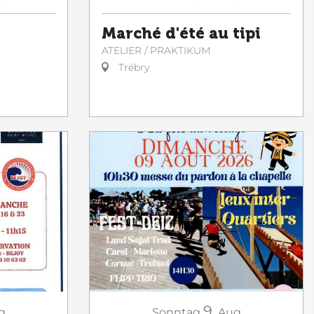
Marché d'été au tipi
ATELIER / PRAKTIKUM
Trébry
9.
g
Sonntag
Aug