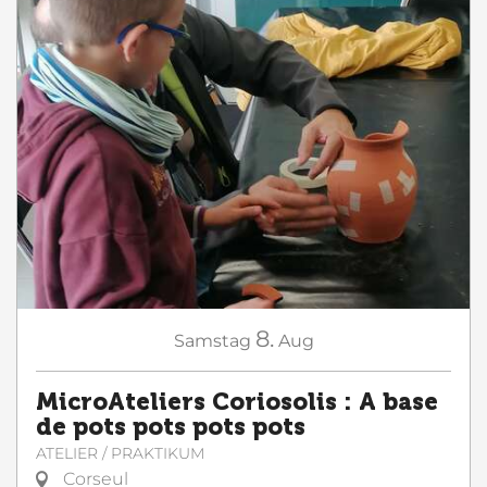
8.
Samstag
Aug
MicroAteliers Coriosolis : A base
de pots pots pots pots
ATELIER / PRAKTIKUM
Corseul