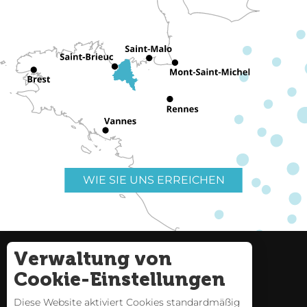
WIE SIE UNS ERREICHEN
Verwaltung von
Nützliche Links
Impressum
Cookie-Einstellungen
Seitenverzeichnis
Diese Website aktiviert Cookies standardmäßig