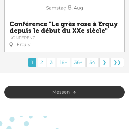
8.
Samstag
Aug
Conférence "Le grès rose à Erquy
depuis le début du XXe siècle"
KONFERENZ
Erquy
1
2
3
18+
36+
54
❯
❯❯
Messen