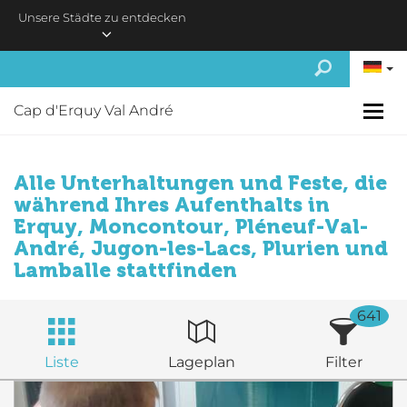
Skip to main content
Unsere Städte zu entdecken
Cap d'Erquy Val André
Alle Unterhaltungen und Feste, die
während Ihres Aufenthalts in
Erquy, Moncontour, Pléneuf-Val-
André, Jugon-les-Lacs, Plurien und
Lamballe stattfinden
641
Liste
Lageplan
Filter