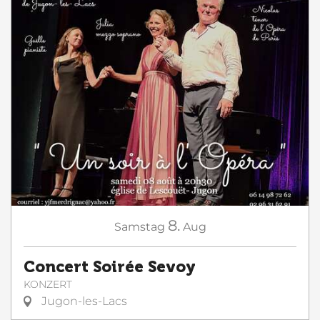
8.
Samstag
Aug
Concert Soirée Sevoy
KONZERT
Jugon-les-Lacs