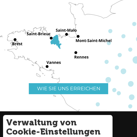
WIE SIE UNS ERREICHEN
Verwaltung von
Nützliche Links
Impressum
Cookie-Einstellungen
Seitenverzeichnis