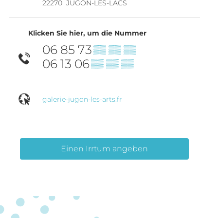
22270
JUGON-LES-LACS
Klicken Sie hier, um die Nummer
06 85 73
▒▒ ▒▒ ▒▒
06 13 06
▒▒ ▒▒ ▒▒
galerie-jugon-les-arts.fr
Einen Irrtum angeben