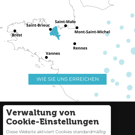
WIE SIE UNS ERREICHEN
Verwaltung von
Nützliche Links
Impressum
Cookie-Einstellungen
Seitenverzeichnis
Diese Website aktiviert Cookies standardmäßig