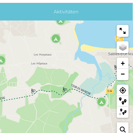
Aktivitäten
+
−