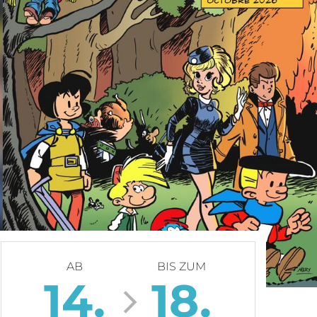
AB
BIS ZUM
14.
18.