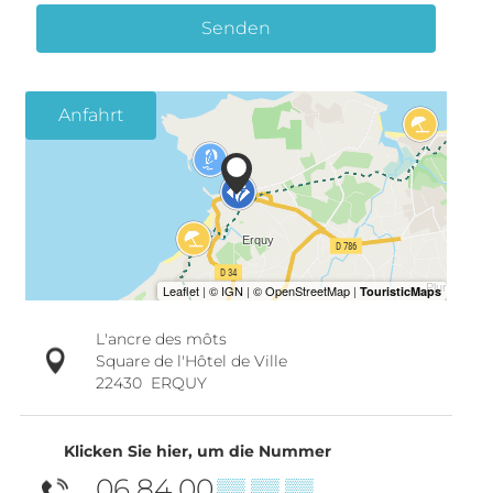
Senden
Anfahrt
L'ancre des môts
Square de l'Hôtel de Ville
22430
ERQUY
Klicken Sie hier, um die Nummer
06 84 00
▒▒ ▒▒ ▒▒