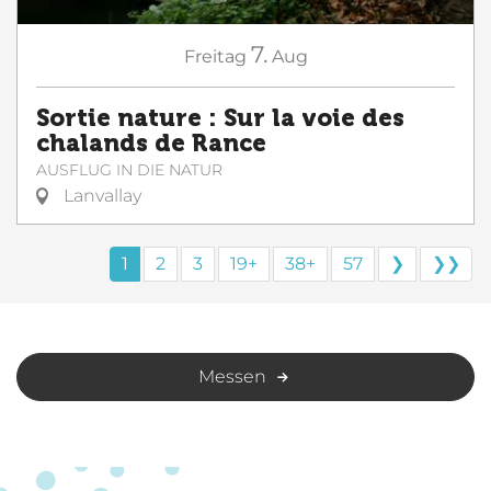
7.
Freitag
Aug
Sortie nature : Sur la voie des
chalands de Rance
AUSFLUG IN DIE NATUR
Lanvallay
1
2
3
19+
38+
57
❯
❯❯
Messen