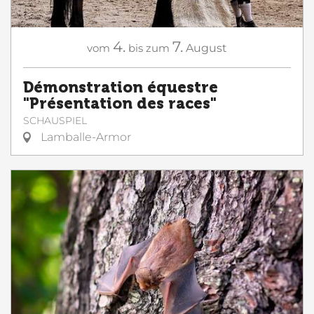
4.
7.
vom
bis zum
August
Démonstration équestre
"Présentation des races"
SCHAUSPIEL
Lamballe-Armor