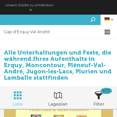
Skip to main content
Unsere Städte zu entdecken
Cap d'Erquy Val André
Alle Unterhaltungen und Feste, die
während Ihres Aufenthalts in
Erquy, Moncontour, Pléneuf-Val-
André, Jugon-les-Lacs, Plurien und
Lamballe stattfinden
673
Liste
Lageplan
Filter