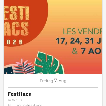
7.
Freitag
Aug
Festilacs
KONZERT
Jugon-les-Lacs