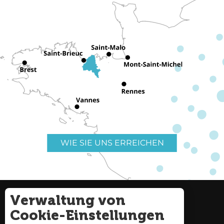
WIE SIE UNS ERREICHEN
Verwaltung von
Nützliche Links
Impressum
Cookie-Einstellungen
Seitenverzeichnis