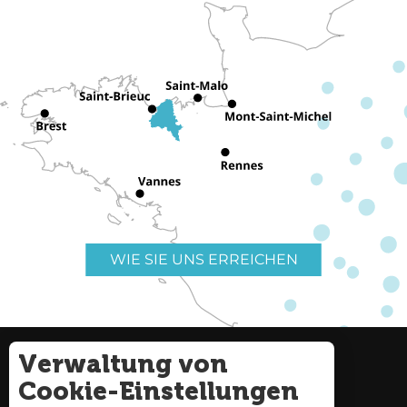
WIE SIE UNS ERREICHEN
Verwaltung von
Nützliche Links
Impressum
Cookie-Einstellungen
Seitenverzeichnis