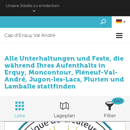
Skip to main content
Unsere Städte zu entdecken
Cap d'Erquy Val André
Alle Unterhaltungen und Feste, die
während Ihres Aufenthalts in
Erquy, Moncontour, Pléneuf-Val-
André, Jugon-les-Lacs, Plurien und
Lamballe stattfinden
641
Liste
Lageplan
Filter