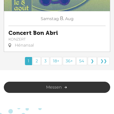
8.
Samstag
Aug
Concert Bon Abri
KONZERT
Hénansal
1
2
3
18+
36+
54
❯
❯❯
Messen