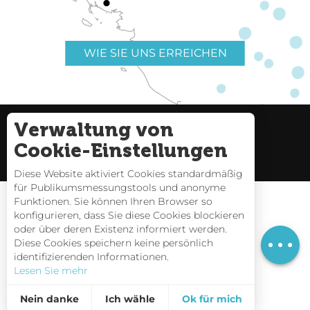
WIE SIE UNS ERREICHEN
Verwaltung von
Nützliche Links
Impressum
Cookie-Einstellungen
Seitenverzeichnis
Diese Website aktiviert Cookies standardmäßig
für Publikumsmessungstools und anonyme
Funktionen. Sie können Ihren Browser so
konfigurieren, dass Sie diese Cookies blockieren
oder über deren Existenz informiert werden.
Preise
Gezeitentafeln
Diese Cookies speichern keine persönlich
identifizierenden Informationen.
Webcams
Lesen Sie mehr
Interaktive Karte
Nein danke
Ich wähle
Ok für mich