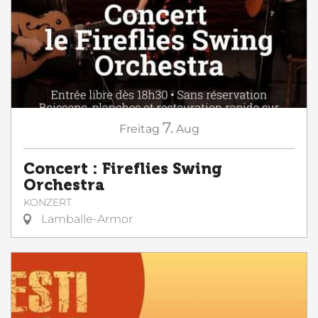
7.
Freitag
Aug
Concert : Fireflies Swing
Orchestra
KONZERT
Lamballe-Armor