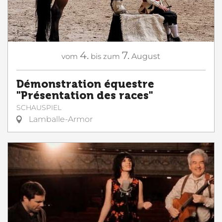
4.
7.
vom
bis zum
August
Démonstration équestre
"Présentation des races"
SCHAUSPIEL
Lamballe-Armor