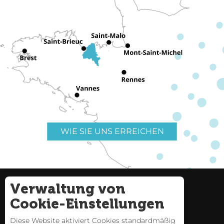
WIE SIE UNS ERREICHEN
Verwaltung von
Nützliche Links
Impressum
Cookie-Einstellungen
Seitenverzeichnis
Diese Website aktiviert Cookies standardmäßig