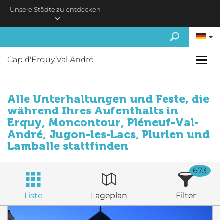
Skip to main content
Unsere Städte zu entdecken
Cap d'Erquy Val André
Alle Unterhaltungen und Feste, die
während Ihres Aufenthalts in
Erquy, Moncontour, Pléneuf-Val-
André, Jugon-les-Lacs, Plurien und
Lamballe stattfinden
673
Liste
Lageplan
Filter