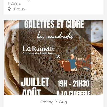
POESIE
Erquy
7.
Freitag
Aug