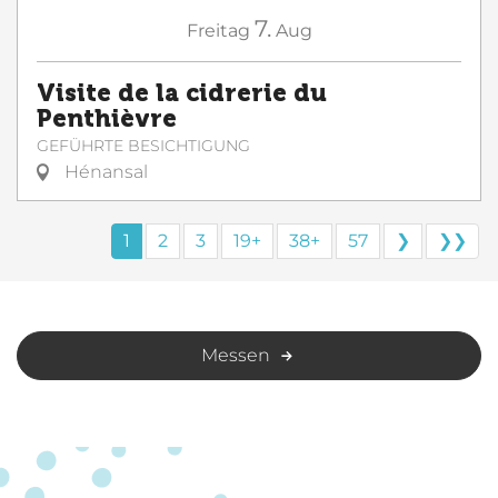
7.
Freitag
Aug
Visite de la cidrerie du
Penthièvre
GEFÜHRTE BESICHTIGUNG
Hénansal
1
2
3
19+
38+
57
❯
❯❯
Messen