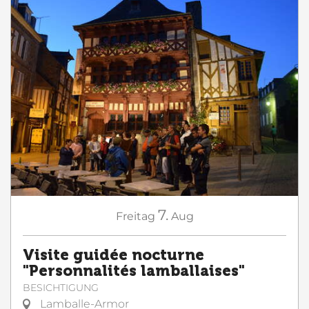
7.
Freitag
Aug
Visite guidée nocturne
"Personnalités lamballaises"
BESICHTIGUNG
Lamballe-Armor