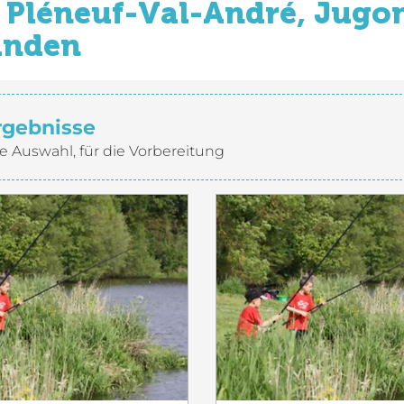
Pléneuf-Val-André, Jugon
inden
rgebnisse
e Auswahl, für die Vorbereitung