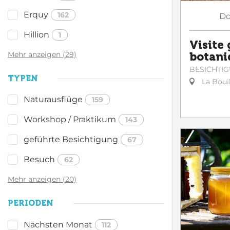
Erquy
162
Do
Hillion
1
Visite
Mehr anzeigen (29)
botani
BESICHTI
TYPEN
La Bouil
Naturausflüge
159
Workshop / Praktikum
143
geführte Besichtigung
67
Besuch
62
Mehr anzeigen (20)
PERIODEN
Nächsten Monat
112