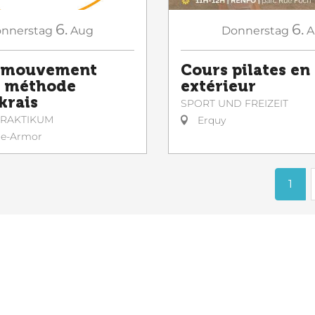
6.
6.
nnerstag
Aug
Donnerstag
A
u mouvement
Cours pilates en
a méthode
extérieur
krais
SPORT UND FREIZEIT
 PRAKTIKUM
Erquy
le-Armor
1