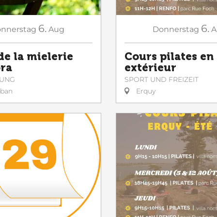
6.
6.
nnerstag
Aug
Donnerstag
A
de la mielerie
Cours pilates en
ora
extérieur
GUNG
SPORT UND FREIZEIT
lban
Erquy