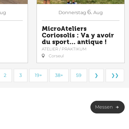
6.
ug
Donnerstag
Aug
MicroAteliers
Coriosolis : Va y avoir
du sport... antique !
ATELIER / PRAKTIKUM
Corseul
2
3
19+
38+
59
❯
❯❯
Messen