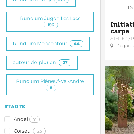
Do
Rund um Jugon Les Lacs
Initiat
156
carpe
ATELIER /
Rund um Moncontour
44
Jugon-l
autour-de-plurien
27
Rund um Pléneuf-Val-André
8
STÄDTE
Andel
7
Corseul
23