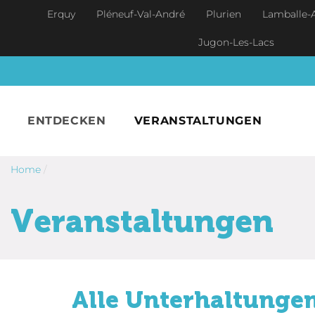
Skip to main content
Erquy
Pléneuf-Val-André
Plurien
Lamballe-
Jugon-Les-Lacs
ENTDECKEN
VERANSTALTUNGEN
Home
/
Veranstaltungen
Alle Unterhaltungen