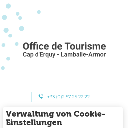
+33 (0)2 57 25 22 22
Verwaltung von Cookie-
UNSERE STUNDEN
Einstellungen