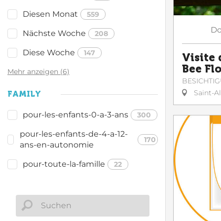
Diesen Monat
559
Do
Nächste Woche
208
Diese Woche
147
Visite 
Bee Fl
Mehr anzeigen (6)
BESICHTI
Saint-A
FAMILY
pour-les-enfants-0-a-3-ans
300
pour-les-enfants-de-4-a-12-
170
ans-en-autonomie
pour-toute-la-famille
22