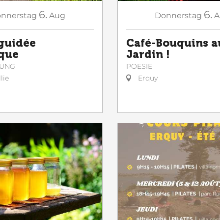
6.
6.
nnerstag
Aug
Donnerstag
A
 guidée
Café-Bouquins a
que
Jardin !
GUNG
POESIE
lie
Erquy