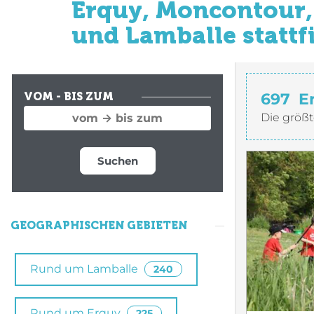
Erquy, Moncontour, 
und Lamballe stattf
697
E
VOM - BIS ZUM
Die größt
Suchen
GEOGRAPHISCHEN GEBIETEN
Rund um Lamballe
240
Rund um Erquy
225