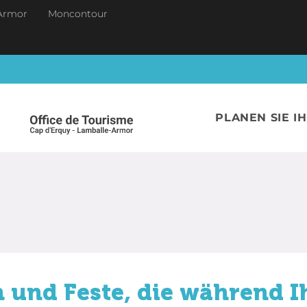
Armor
Moncontour
PLANEN SIE I
 und Feste, die während I