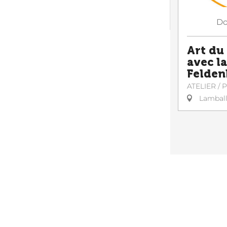
Do
Art d
avec l
Felden
ATELIER /
Lambal