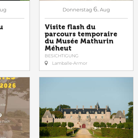
6.
ug
Donnerstag
Aug
u
Visite flash du
parcours temporaire
du Musée Mathurin
Méheut
BESICHTIGUNG
Lamballe-Armor