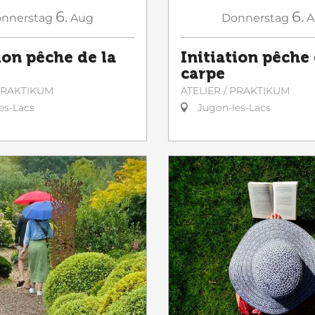
6.
6.
nnerstag
Aug
Donnerstag
A
ion pêche de la
Initiation pêche 
carpe
 PRAKTIKUM
ATELIER / PRAKTIKUM
es-Lacs
Jugon-les-Lacs