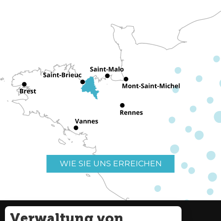
WIE SIE UNS ERREICHEN
Verwaltung von
Nützliche Links
Impressum