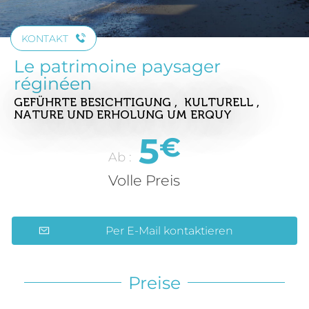
KONTAKT
Le patrimoine paysager
réginéen
GEFÜHRTE BESICHTIGUNG , KULTURELL ,
NATURE UND ERHOLUNG
UM ERQUY
5
€
Ab :
Volle Preis
Per E-Mail kontaktieren
Preise