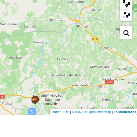
Leaflet
|
Esri
|
© IGN
|
© OpenStreetMap
|
TouristicMaps