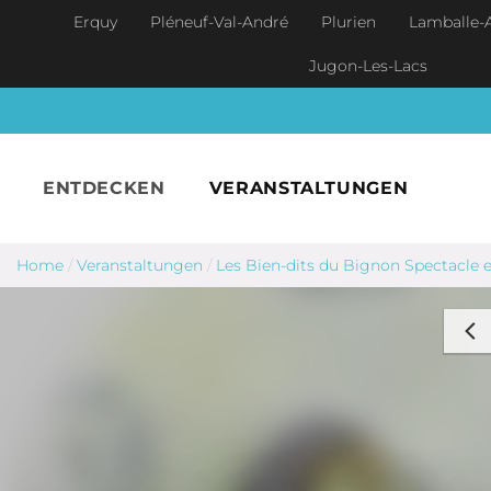
Skip to main content
Erquy
Pléneuf-Val-André
Plurien
Lamballe-
Jugon-Les-Lacs
ENTDECKEN
VERANSTALTUNGEN
Home
/
Veranstaltungen
/
Les Bien-dits du Bignon Spectacle 