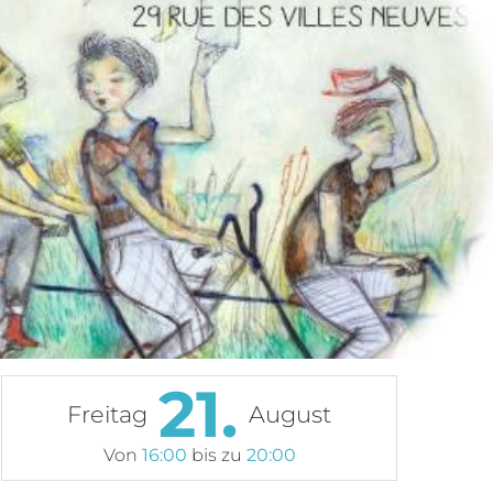
21.
Freitag
August
Von
16:00
bis zu
20:00