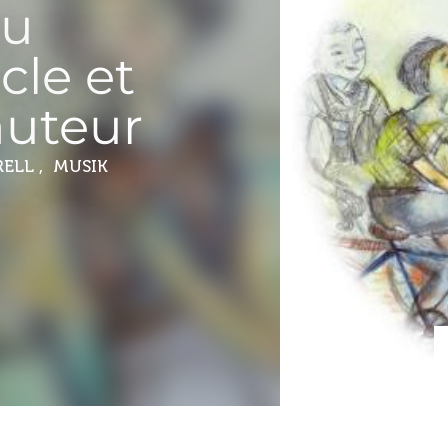
du
cle et
auteur
ELL , MUSIK