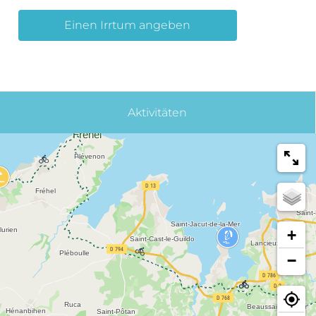
Einen Irrtum angeben
Aktivitäten
+
−