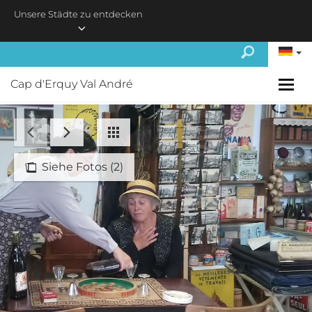
Skip to main content
Unsere Städte zu entdecken
Cap d'Erquy Val André
Siehe Fotos (2)