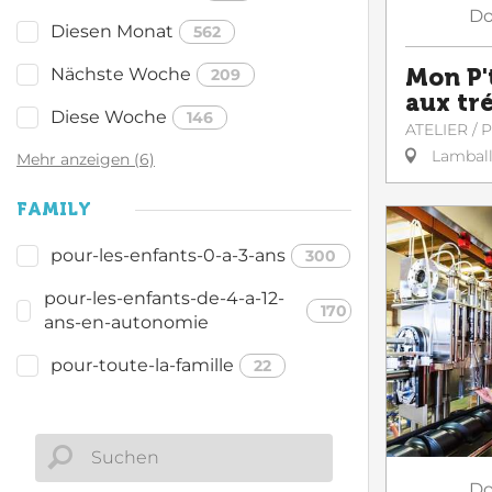
Do
Diesen Monat
562
Nächste Woche
Mon P'
209
aux tr
Diese Woche
146
ATELIER /
Lambal
Mehr anzeigen (6)
FAMILY
pour-les-enfants-0-a-3-ans
300
pour-les-enfants-de-4-a-12-
170
ans-en-autonomie
pour-toute-la-famille
22
Do