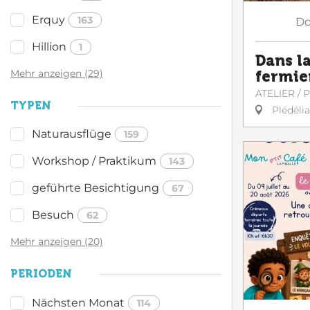
Erquy
163
Do
Hillion
1
Dans la
Mehr anzeigen (29)
fermie
ATELIER /
TYPEN
Plédéli
Naturausflüge
159
Workshop / Praktikum
143
geführte Besichtigung
67
Besuch
62
Mehr anzeigen (20)
PERIODEN
Nächsten Monat
114