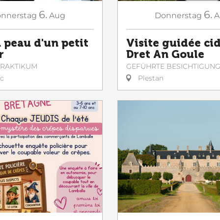
6.
6.
nnerstag
Aug
Donnerstag
A
 peau d'un petit
Visite guidée ci
r
Dret An Goule
 PRAKTIKUM
GEFÜHRTE BESICHTIGUN
ac
Plestan