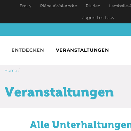
Skip to main content
Erquy
Pléneuf-Val-André
Plurien
Lamballe-
Jugon-Les-Lacs
ENTDECKEN
VERANSTALTUNGEN
Home
/
Veranstaltungen
Alle Unterhaltungen