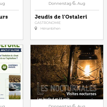
6.
ug
Donnerstag
Aug
urs
Jeudis de l'Ostaleri
GASTRONOMIE
Hénanbihen
6.
ug
Donnerstag
Aug