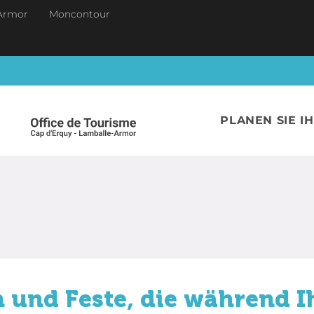
Armor
Moncontour
PLANEN SIE I
 und Feste, die während I