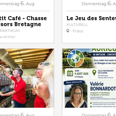
6.
6.
nnerstag
Aug
Donnerstag
A
tit Café - Chasse
Le Jeu des Sente
ésors Bretagne
KULTURELL
 PRAKTIKUM
Erquy
le-Armor
6.
6.
nnerstag
Aug
Donnerstag
A