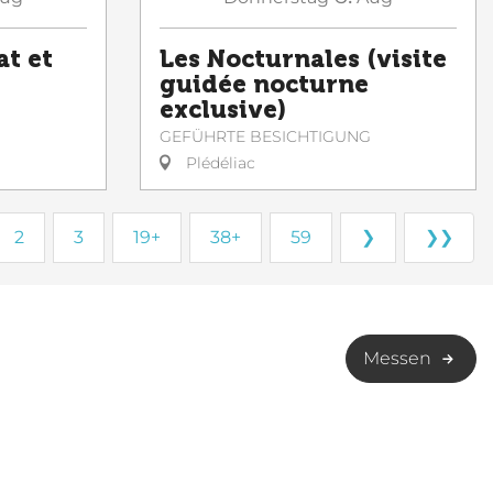
at et
Les Nocturnales (visite
guidée nocturne
exclusive)
GEFÜHRTE BESICHTIGUNG
Plédéliac
2
3
19+
38+
59
❯
❯❯
Messen