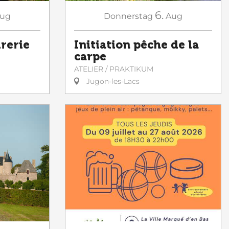
6.
ug
Donnerstag
Aug
drerie
Initiation pêche de la
carpe
G
ATELIER / PRAKTIKUM
Jugon-les-Lacs