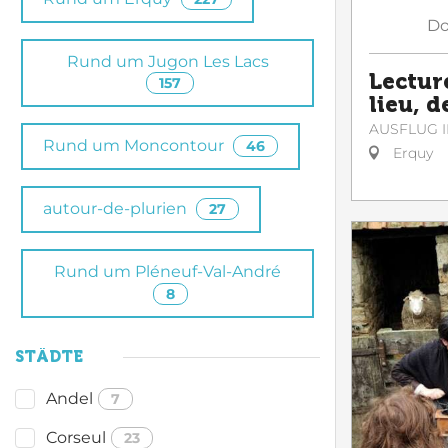
Do
Rund um Jugon Les Lacs
Lectur
157
lieu, d
AUSFLUG I
Rund um Moncontour
46
Erquy
autour-de-plurien
27
Rund um Pléneuf-Val-André
8
STÄDTE
Andel
7
Corseul
23