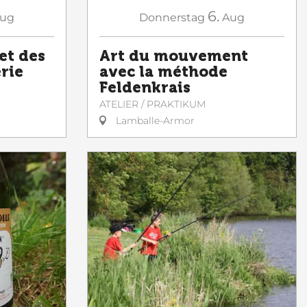
6.
ug
Donnerstag
Aug
et des
Art du mouvement
erie
avec la méthode
Feldenkrais
ATELIER / PRAKTIKUM
Lamballe-Armor