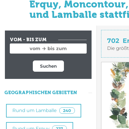
Erquy, Moncontour, 
und Lamballe stattf
702
E
VOM - BIS ZUM
Die größt
Suchen
GEOGRAPHISCHEN GEBIETEN
Rund um Lamballe
240
Rund um Erquy
227