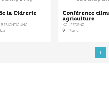
de la Cidrerie
Conférence clim
agriculture
 BESICHTIGUNG
KONFERENZ
lban
Plurien
1