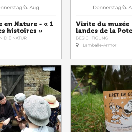
6.
6.
nnerstag
Aug
Donnerstag
A
e en Nature - « 1
Visite du musée 
es histoires »
landes de la Pot
N DIE NATUR
BESICHTIGUNG
Lamballe-Armor