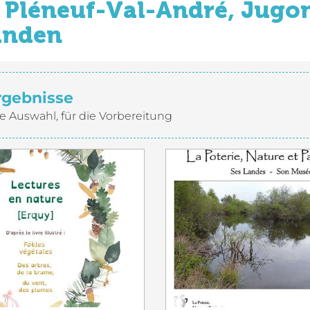
Pléneuf-Val-André, Jugon
inden
rgebnisse
e Auswahl, für die Vorbereitung