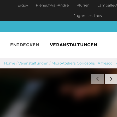
Skip to main content
Erquy
Pléneuf-Val-André
Plurien
Lamballe-
Jugon-Les-Lacs
ENTDECKEN
VERANSTALTUNGEN
Home
/
Veranstaltungen
/
MicroAteliers Coriosolis : A fresco ! 