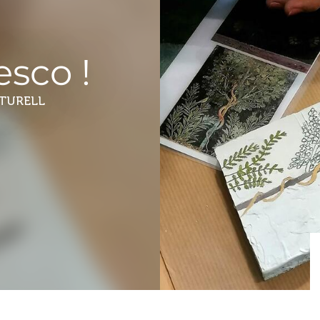
esco !
LTURELL