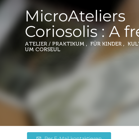
MicroAteliers
Coriosolis : A fr
ATELIER / PRAKTIKUM , FÜR KINDER , KU
UM CORSEUL
Per E-Mail kontaktieren