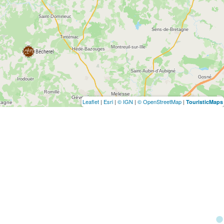
Leaflet
|
Esri
|
© IGN
|
© OpenStreetMap
|
TouristicMaps