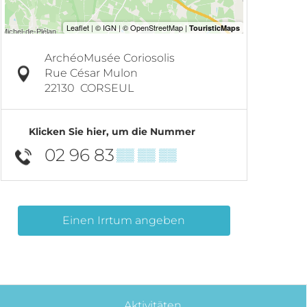
ArchéoMusée Coriosolis
Rue César Mulon
22130
CORSEUL
Klicken Sie hier, um die Nummer
02 96 83
▒▒ ▒▒ ▒▒
Einen Irrtum angeben
Aktivitäten