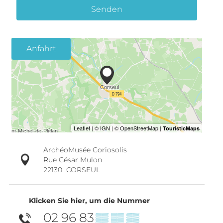
Senden
Anfahrt
ArchéoMusée Coriosolis
Rue César Mulon
22130
CORSEUL
Klicken Sie hier, um die Nummer
02 96 83
▒▒ ▒▒ ▒▒