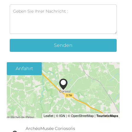
Senden
Anfahrt
ArchéoMusée Coriosolis