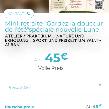
KONTAKT
Mini-retraite "Gardez la douceur
de l'été"spéciale nouvelle Lune
ATELIER / PRAKTIKUM , NATURE UND
ERHOLUNG , SPORT UND FREIZEIT
UM SAINT-
ALBAN
45
€
Ab :
Volle Preis
€
Ab
45
Pauschalpreis