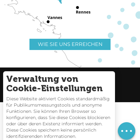
WIE SIE UNS ERREICHEN
Verwaltung von
Nützliche Links
Impressum
Cookie-Einstellungen
Seitenverzeichnis
Diese Website aktiviert Cookies standardmäßig
für Publikumsmessungstools und anonyme
Funktionen. Sie können Ihren Browser so
konfigurieren, dass Sie diese Cookies blockieren
oder über deren Existenz informiert werden.
Gezeitentafeln
Diese Cookies speichern keine persönlich
identifizierenden Informationen.
Webcams