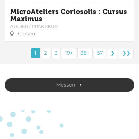
MicroAteliers Coriosolis : Cursus
Maximus
ATELIER / PRAKTIKUM
Corseul
1
2
3
19+
38+
57
❯
❯❯
Messen