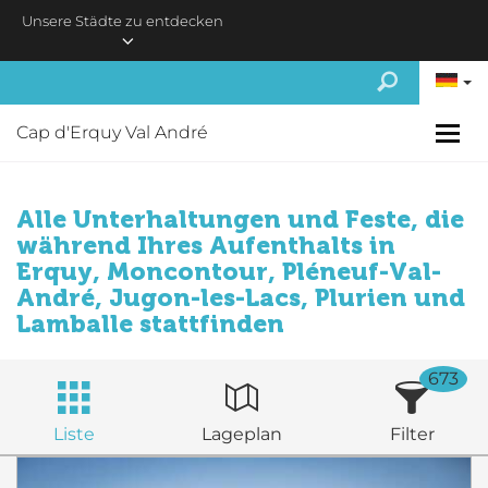
Skip to main content
Unsere Städte zu entdecken
Cap d'Erquy Val André
Alle Unterhaltungen und Feste, die
während Ihres Aufenthalts in
Erquy, Moncontour, Pléneuf-Val-
André, Jugon-les-Lacs, Plurien und
Lamballe stattfinden
673
Liste
Lageplan
Filter