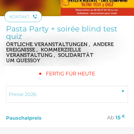
KONTAKT
Pasta Party + soirée blind test
quiz
ÖRTLICHE VERANSTALTUNGEN , ANDERE
EREIGNISSE , KOMMERZIELLE
VERANSTALTUNG , SOLIDARITÄT
UM QUESSOY
FERTIG FÜR HEUTE
€
Ab
15
Pauschalpreis