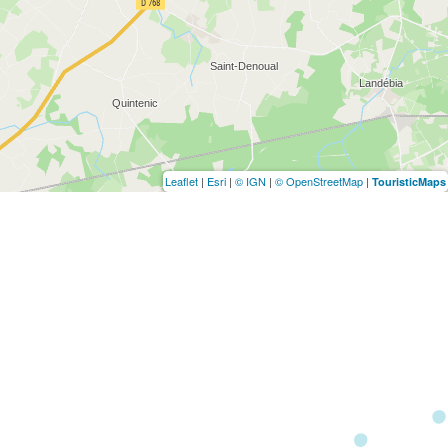
Leaflet
|
Esri
|
© IGN
|
© OpenStreetMap
|
TouristicMaps