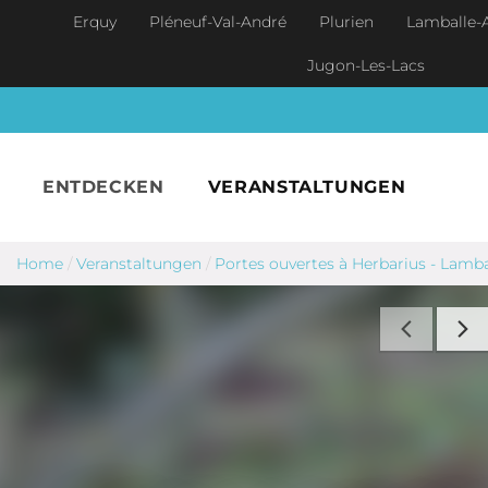
Skip to main content
Erquy
Pléneuf-Val-André
Plurien
Lamballe-
Jugon-Les-Lacs
ENTDECKEN
VERANSTALTUNGEN
Home
/
Veranstaltungen
/
Portes ouvertes à Herbarius - Lamb