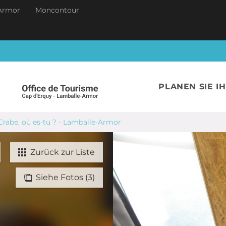
Armor
Moncontour
PLANEN SIE I
Crabe, où es-tu ? - Lamballe-Armor
Zurück zur Liste
Siehe Fotos (3)