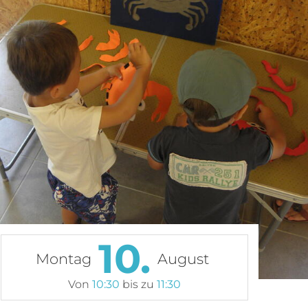
10.
Montag
August
Von
10:30
bis zu
11:30