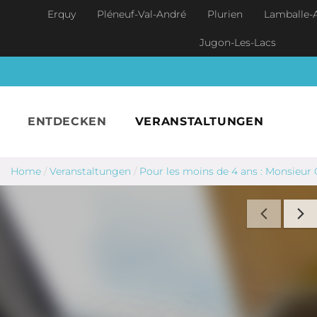
Skip to main content
Erquy
Pléneuf-Val-André
Plurien
Lamballe-
Jugon-Les-Lacs
ENTDECKEN
VERANSTALTUNGEN
Home
/
Veranstaltungen
/
Pour les moins de 4 ans : Monsieur 