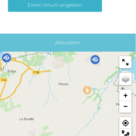
Einen Irrtum angeben
Aktivitäten
+
−