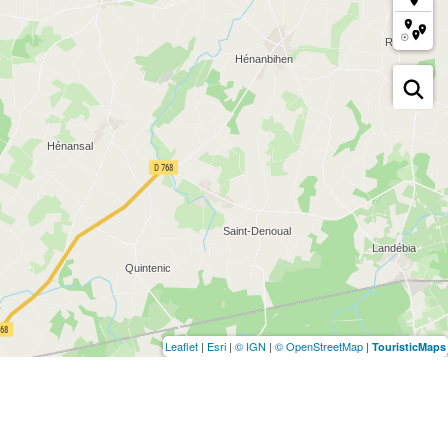
Leaflet
|
Esri
|
© IGN
|
© OpenStreetMap
|
TouristicMaps