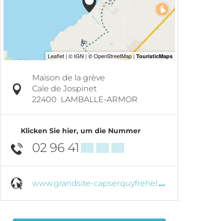
Maison de la grève
Cale de Jospinet
22400
LAMBALLE-ARMOR
Klicken Sie hier, um die Nummer
02 96 41
▒▒ ▒▒ ▒▒
www.grandsite-capserquyfrehel.com