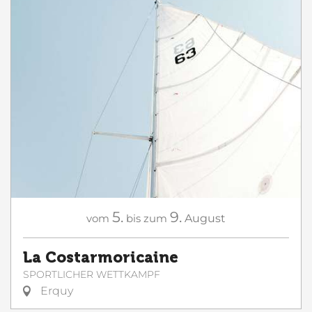
5.
9.
vom
bis zum
August
La Costarmoricaine
SPORTLICHER WETTKAMPF
Erquy