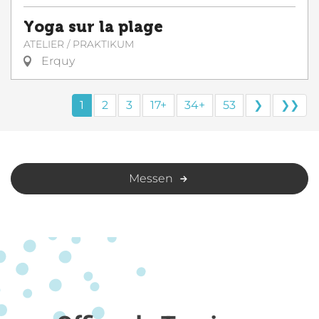
Yoga sur la plage
ATELIER / PRAKTIKUM
Erquy
1
2
3
17+
34+
53
❯
❯❯
Messen