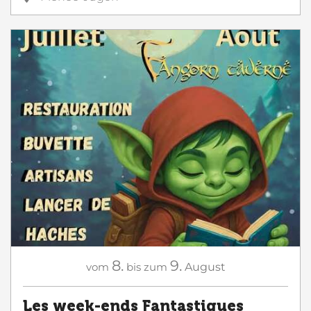
8.
9.
vom
bis zum
August
Les week-ends Fantastiques