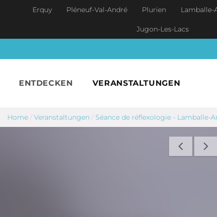
Skip to main content
Erquy
Pléneuf-Val-André
Plurien
Lamballe-
Jugon-Les-Lacs
ENTDECKEN
VERANSTALTUNGEN
Home
/
Veranstaltungen
/
Séance de réflexologie - Lamballe-