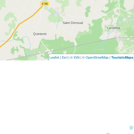
Leaflet
|
Esri
|
© IGN
|
© OpenStreetMap
|
TouristicMaps