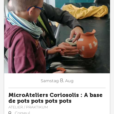
8.
Samstag
Aug
MicroAteliers Coriosolis : A base
de pots pots pots pots
ATELIER / PRAKTIKUM
Corseul