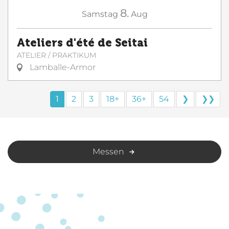
8.
Samstag
Aug
Ateliers d'été de Seitai
ATELIER / PRAKTIKUM
Lamballe-Armor
1
2
3
18+
36+
54
❯
❯❯
Messen