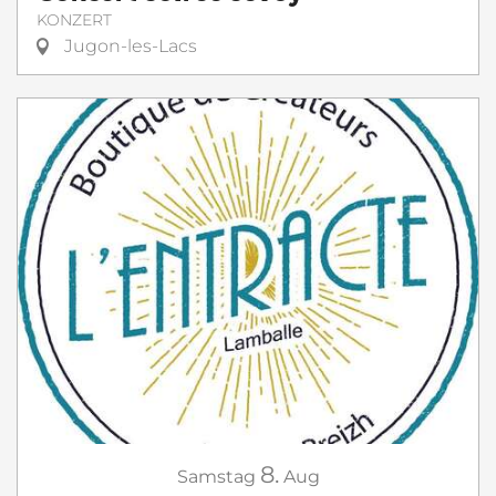
KONZERT
Jugon-les-Lacs
8.
Samstag
Aug