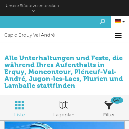
Skip to main content
Unsere Städte zu entdecken
Cap d'Erquy Val André
Alle Unterhaltungen und Feste, die
während Ihres Aufenthalts in
Erquy, Moncontour, Pléneuf-Val-
André, Jugon-les-Lacs, Plurien und
Lamballe stattfinden
641
Liste
Lageplan
Filter