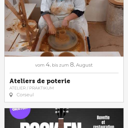
4.
8.
vom
bis zum
August
Ateliers de poterie
ATELIER / PRAKTIKUM
Corseul