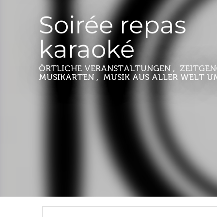
Soirée repas
karaoké
ÖRTLICHE VERANSTALTUNGEN , ZEITGEN
MUSIKARTEN , MUSIK AUS ALLER WELT
U