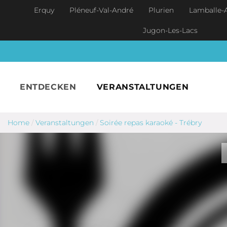
Skip to main content
Erquy
Pléneuf-Val-André
Plurien
Lamballe-
Jugon-Les-Lacs
ENTDECKEN
VERANSTALTUNGEN
Home
/
Veranstaltungen
/
Soirée repas karaoké - Trébry