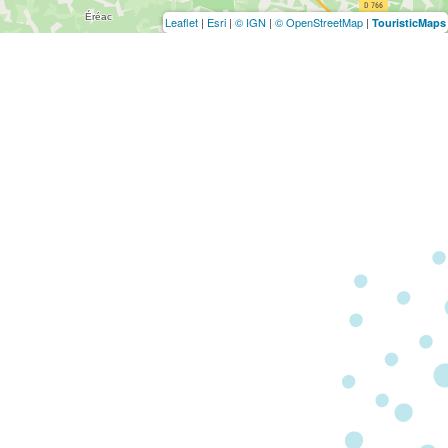
Leaflet
|
Esri
|
© IGN
|
© OpenStreetMap
|
TouristicMaps