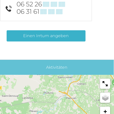
06 52 26
▒▒ ▒▒ ▒▒
06 31 61
▒▒ ▒▒ ▒▒
Einen Irrtum angeben
Aktivitäten
+