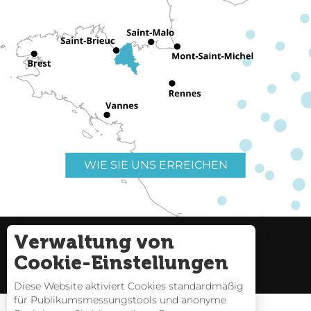
WIE SIE UNS ERREICHEN
Verwaltung von
Nützliche Links
Impressum
Cookie-Einstellungen
Seitenverzeichnis
Diese Website aktiviert Cookies standardmäßig
für Publikumsmessungstools und anonyme