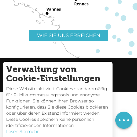
WIE SIE UNS ERREICHEN
Verwaltung von
Nützliche Links
Impressum
Cookie-Einstellungen
Seitenverzeichnis
Diese Website aktiviert Cookies standardmäßig
für Publikumsmessungstools und anonyme
Funktionen. Sie können Ihren Browser so
konfigurieren, dass Sie diese Cookies blockieren
oder über deren Existenz informiert werden.
Preise
Gezeitentafeln
Diese Cookies speichern keine persönlich
identifizierenden Informationen.
Webcams
Lesen Sie mehr