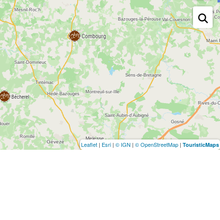
Leaflet
|
Esri
|
© IGN
|
© OpenStreetMap
|
TouristicMaps