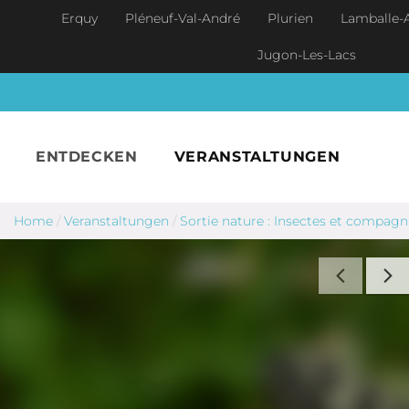
Skip to main content
Erquy
Pléneuf-Val-André
Plurien
Lamballe-
Jugon-Les-Lacs
ENTDECKEN
VERANSTALTUNGEN
Home
/
Veranstaltungen
/
Sortie nature : Insectes et compagni