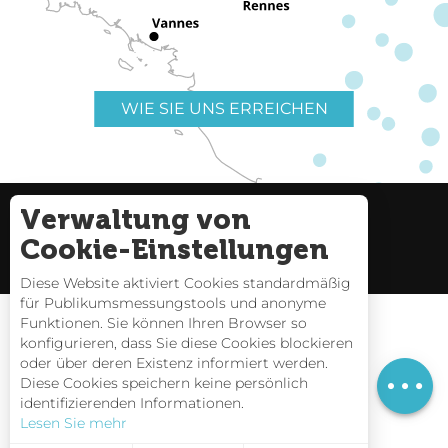
WIE SIE UNS ERREICHEN
Verwaltung von
Nützliche Links
Impressum
Cookie-Einstellungen
Seitenverzeichnis
Diese Website aktiviert Cookies standardmäßig
für Publikumsmessungstools und anonyme
Funktionen. Sie können Ihren Browser so
konfigurieren, dass Sie diese Cookies blockieren
oder über deren Existenz informiert werden.
Preise
Gezeitentafeln
Diese Cookies speichern keine persönlich
identifizierenden Informationen.
Webcams
Lesen Sie mehr
Interaktive Karte