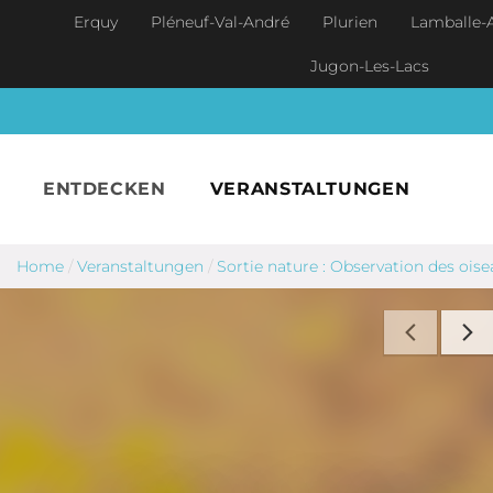
Skip to main content
Erquy
Pléneuf-Val-André
Plurien
Lamballe-
Jugon-Les-Lacs
ENTDECKEN
VERANSTALTUNGEN
Home
/
Veranstaltungen
/
Sortie nature : Observation des oise