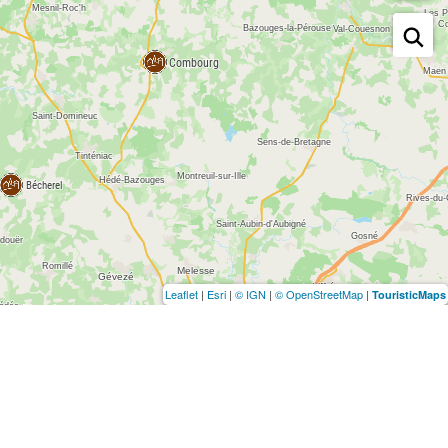
Leaflet
|
Esri
|
© IGN
|
© OpenStreetMap
|
TouristicMaps