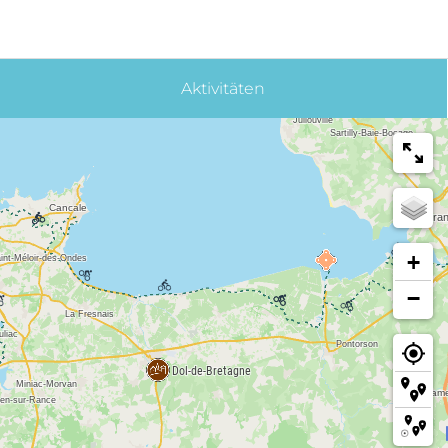
Aktivitäten
+
−