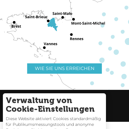
WIE SIE UNS ERREICHEN
Verwaltung von
Nützliche Links
Impressum
Cookie-Einstellungen
Seitenverzeichnis
Diese Website aktiviert Cookies standardmäßig
für Publikumsmessungstools und anonyme