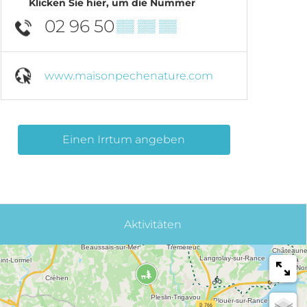
Klicken Sie hier, um die Nummer
02 96 50
▒▒ ▒▒ ▒▒
www.maisonpechenature.com
Einen Irrtum angeben
Aktivitäten