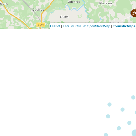
Leaflet
|
Esri
|
© IGN
|
© OpenStreetMap
|
TouristicMaps