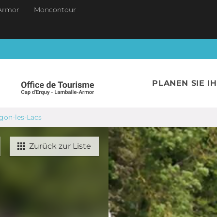
Armor
Moncontour
PLANEN SIE I
gon-les-Lacs
Zurück zur Liste