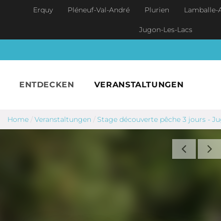
Skip to main content
Erquy
Pléneuf-Val-André
Plurien
Lamballe-
Jugon-Les-Lacs
ENTDECKEN
VERANSTALTUNGEN
Home
/
Veranstaltungen
/
Stage découverte pêche 3 jours - Ju