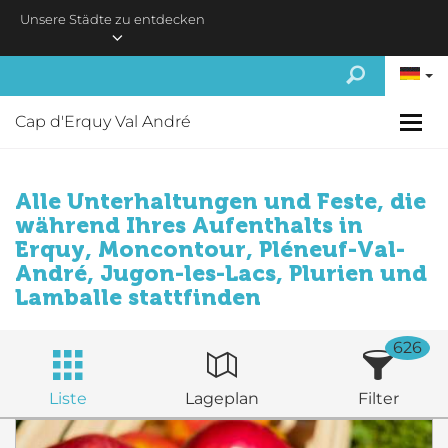
Skip to main content
Unsere Städte zu entdecken
Cap d'Erquy Val André
Alle Unterhaltungen und Feste, die
während Ihres Aufenthalts in
Erquy, Moncontour, Pléneuf-Val-
André, Jugon-les-Lacs, Plurien und
Lamballe stattfinden
626
Liste
Lageplan
Filter