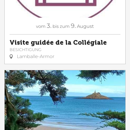
3.
9.
vom
bis zum
August
Visite guidée de la Collégiale
BESICHTIGUNG
Lamballe-Armor