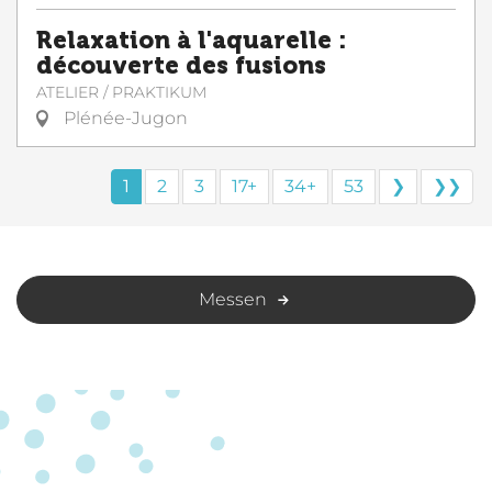
Relaxation à l'aquarelle :
découverte des fusions
ATELIER / PRAKTIKUM
Plénée-Jugon
1
2
3
17+
34+
53
❯
❯❯
Messen