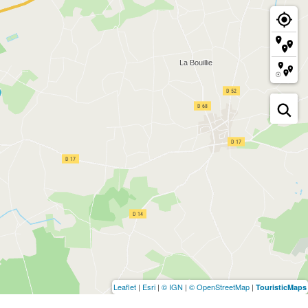
Leaflet
|
Esri
|
© IGN
|
© OpenStreetMap
|
TouristicMaps