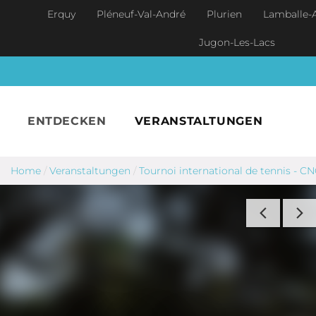
Skip to main content
Erquy
Pléneuf-Val-André
Plurien
Lamballe-
Jugon-Les-Lacs
ENTDECKEN
VERANSTALTUNGEN
Home
/
Veranstaltungen
/
Tournoi international de tennis - C