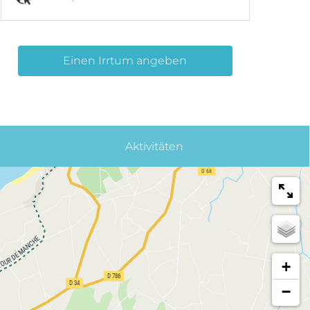
Einen Irrtum angeben
Aktivitäten
+
−