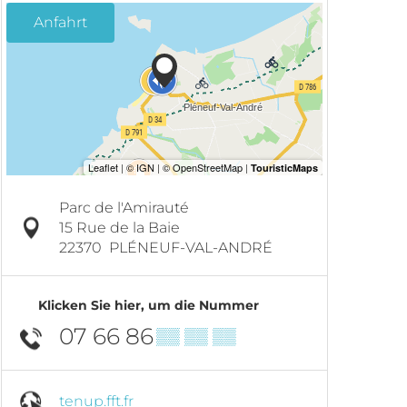
Anfahrt
Parc de l'Amirauté
15 Rue de la Baie
22370
PLÉNEUF-VAL-ANDRÉ
Klicken Sie hier, um die Nummer
07 66 86
▒▒ ▒▒ ▒▒
tenup.fft.fr