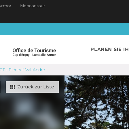
Armor
Moncontour
PLANEN SIE I
NGT - Pléneuf-Val-André
Zurück zur Liste