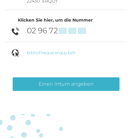
22430
ERQUY
Klicken Sie hier, um die Nummer
02 96 72
▒▒ ▒▒ ▒▒
bibliotheque.erquy.bzh
Einen Irrtum angeben