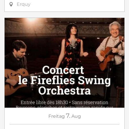
Erquy
7.
Freitag
Aug