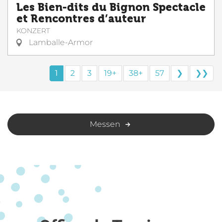
Les Bien-dits du Bignon Spectacle
et Rencontres d’auteur
KONZERT
Lamballe-Armor
1
2
3
19+
38+
57
❯
❯❯
Messen