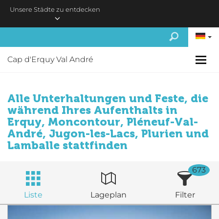
Skip to main content
Unsere Städte zu entdecken
Cap d'Erquy Val André
Alle Unterhaltungen und Feste, die
während Ihres Aufenthalts in
Erquy, Moncontour, Pléneuf-Val-
André, Jugon-les-Lacs, Plurien und
Lamballe stattfinden
673
Liste
Lageplan
Filter