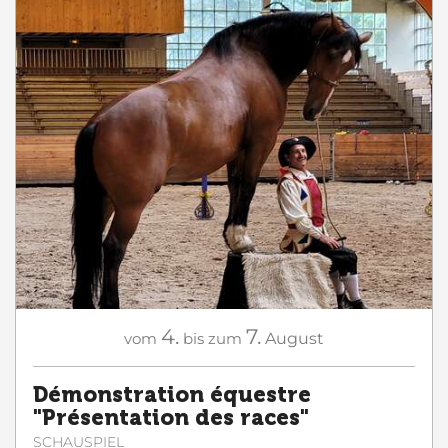
4.
7.
vom
bis zum
August
Démonstration équestre
"Présentation des races"
SCHAUSPIEL