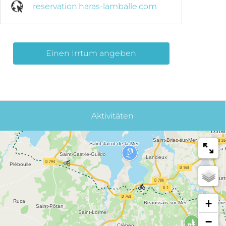
reservation.haras-lamballe.com
Einen Irrtum angeben
Aktivitäten
+
−