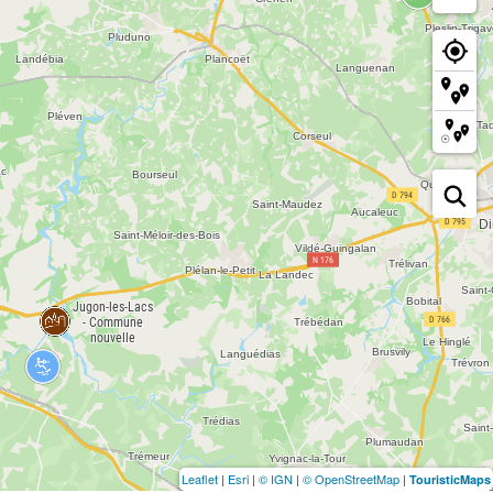
Leaflet
|
Esri
|
© IGN
|
© OpenStreetMap
|
TouristicMaps