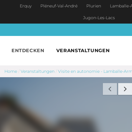
Skip to main content
Erquy
Pléneuf-Val-André
Plurien
Lamballe-
Jugon-Les-Lacs
ENTDECKEN
VERANSTALTUNGEN
Home
/
Veranstaltungen
/
Visite en autonomie - Lamballe-Ar