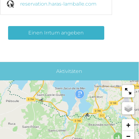
reservation.haras-lamballe.com
Einen Irrtum angeben
Aktivitäten
+
−