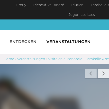
Skip to main content
Erquy
Pléneuf-Val-André
Plurien
Lamballe-
Jugon-Les-Lacs
ENTDECKEN
VERANSTALTUNGEN
Home
/
Veranstaltungen
/
Visite en autonomie - Lamballe-Ar