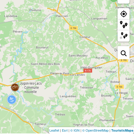
Leaflet
|
Esri
|
© IGN
|
© OpenStreetMap
|
TouristicMaps