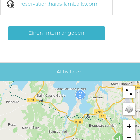
reservation.haras-lamballe.com
Einen Irrtum angeben
Aktivitäten
+
−