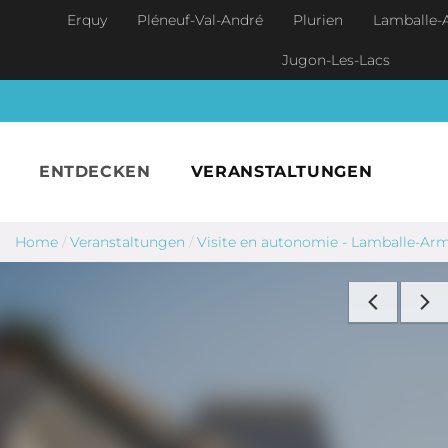
Skip to main content
Erquy
Pléneuf-Val-André
Plurien
Lamballe-
Jugon-Les-Lacs
ENTDECKEN
VERANSTALTUNGEN
Home
/
Veranstaltungen
/
Visite en autonomie - Lamballe-Ar