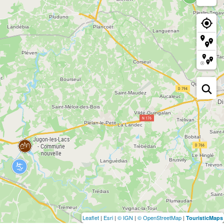
Leaflet
|
Esri
|
© IGN
|
© OpenStreetMap
|
TouristicMaps